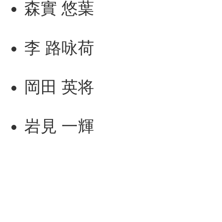
森實 悠葉
李 路咏荷
岡⽥ 英将
岩⾒ ⼀輝