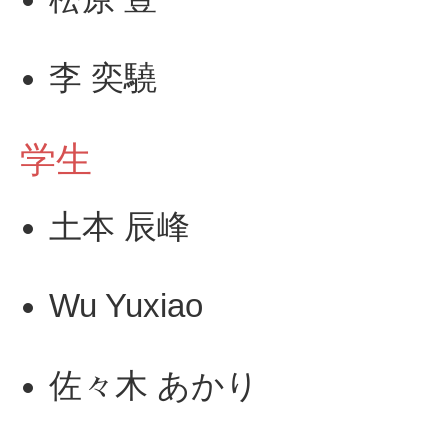
李 奕驍
学生
土本 辰峰
Wu Yuxiao
佐々木 あかり