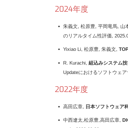
2024年度
朱義文, 松原豊, 平岡竜馬, 山
のリアルタイム性評価, 2025.0
Yixiao Li, 松原豊, 朱義文,
TOP
R. Kurachi,
組込みシステム技術
Updateにおけるソフトウェア
2022年度
高田広章,
日本ソフトウェア科
中西遼太,松原豊,高田広章,
D