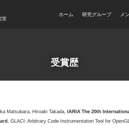
ホーム
研究グループ
メ
究室
受賞歴
taka Matsubara, Hiroaki Takada,
IARIA The 20th Internatio
ard
, GLACI: Arbitrary Code Instrumentation Tool for OpenG