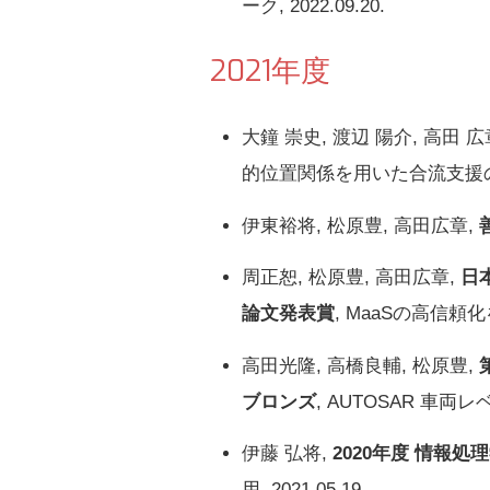
ーク, 2022.09.20.
2021年度
大鐘 崇史, 渡辺 陽介, 高田 広
的位置関係を用いた合流支援の特徴
伊東裕将, 松原豊, 高田広章,
周正恕, 松原豊, 高田広章,
日
論文発表賞
, MaaSの高信頼
高田光隆, 高橋良輔, 松原豊,
ブロンズ
, AUTOSAR 車両
伊藤 弘将,
2020年度 情報
用, 2021.05.19.